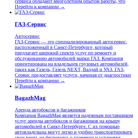
сервиса обладают многолетним опытом работы, что
Перейти к компании →
ГАЗ-Сервис
Автосервис
ГАЗ-Сервис — это специализированный автосервис,
расположенный в Санкт-Петербурге, который
предлагает широкий спектр услуг по ремонту и
обслуживанию автомобилей марки ГАЗ. Компания
ориентирована на владельцев грузовых автомобилей,
таких как Газель, Газель NEXT, Валдай и УАЗ. ГАЗ-
Сервис предоставляет услуги, начиная от диагностики
Перейти к компании →
BagazhMag
Аренда автобоксов и багажников
Компания BagazhMag является надежным поставщиком
услуг аренды автобоксов и багажников на крышу
автомобилей в Санкт-Петербурге. С их помощью
автовладельцы могут легко и удобно транспортировать
свои вещи, не беспокоясь о хранении и установке