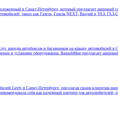
оложенный в Санкт-Петербурге, который предлагает широкий с
томобилей, таких как Газель, Газель NEXT, Валдай и УАЗ. ГАЗ-С
уг аренды автобоксов и багажников на крышу автомобилей в С
анении и установке оборудования. BagazhMag предлагает широки
билей Geely в Санкт-Петербурге, предлагая своим клиентам ши
арекомендовала себя как надежный партнер для автолюбителей, 