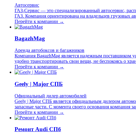
Автосервис
ГАЗ-Сервис — это специализированный автосервис, расп
ГАЗ. Компания ориентирована на владельцев грузовых ав
Перейти к компании →
BagazhMag
Аренда автобоксов и багажников
Компания BagazhMag является надежным поставщиком усл
удобно транспортировать свои вещи, не беспокоясь о хр
Перейти к компании →
Geely | Major СПБ
Официальный дилер автомобилей
Geely | Major СПБ является официальным дилером автомо
запасные части. С момента своего основания компания з
Перейти к компании →
Ремонт Audi СПб