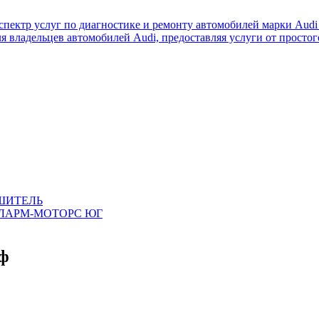
пектр услуг по диагностике и ремонту автомобилей марки Audi 
я владельцев автомобилей Audi, предоставляя услуги от просто
УШИТЕЛЬ
АЛАРМ-МОТОРС ЮГ
ьф