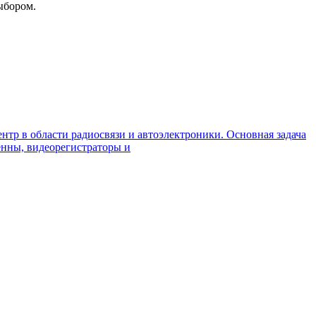
ыбором.
нтр в области радиосвязи и автоэлектроники. Основная задача
енны, видеорегистраторы и