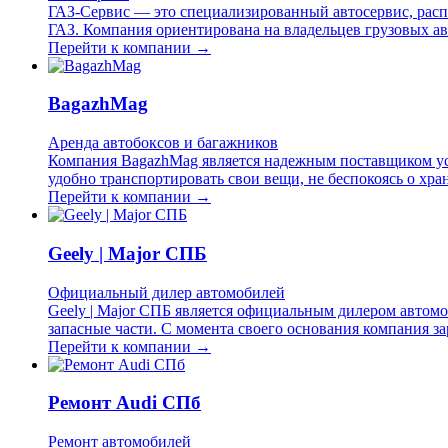
ГАЗ-Сервис — это специализированный автосервис, расп
ГАЗ. Компания ориентирована на владельцев грузовых ав
Перейти к компании →
BagazhMag
Аренда автобоксов и багажников
Компания BagazhMag является надежным поставщиком усл
удобно транспортировать свои вещи, не беспокоясь о хр
Перейти к компании →
Geely | Major СПБ
Официальный дилер автомобилей
Geely | Major СПБ является официальным дилером автомо
запасные части. С момента своего основания компания з
Перейти к компании →
Ремонт Audi СПб
Ремонт автомобилей