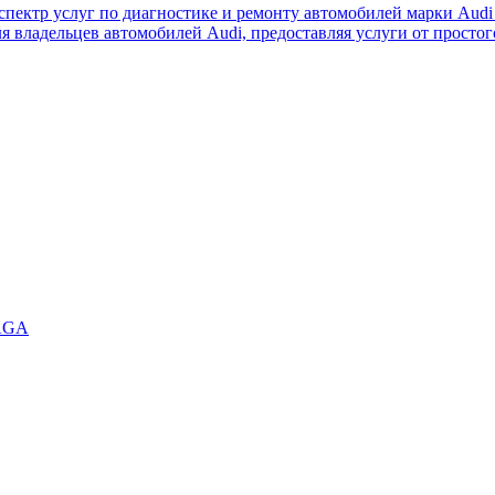
пектр услуг по диагностике и ремонту автомобилей марки Audi 
я владельцев автомобилей Audi, предоставляя услуги от просто
AGA