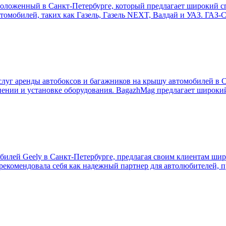
оложенный в Санкт-Петербурге, который предлагает широкий с
томобилей, таких как Газель, Газель NEXT, Валдай и УАЗ. ГАЗ-С
уг аренды автобоксов и багажников на крышу автомобилей в С
анении и установке оборудования. BagazhMag предлагает широки
билей Geely в Санкт-Петербурге, предлагая своим клиентам ши
арекомендовала себя как надежный партнер для автолюбителей, 