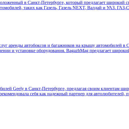
оложенный в Санкт-Петербурге, который предлагает широкий с
томобилей, таких как Газель, Газель NEXT, Валдай и УАЗ. ГАЗ-С
уг аренды автобоксов и багажников на крышу автомобилей в С
анении и установке оборудования. BagazhMag предлагает широки
билей Geely в Санкт-Петербурге, предлагая своим клиентам ши
арекомендовала себя как надежный партнер для автолюбителей, 