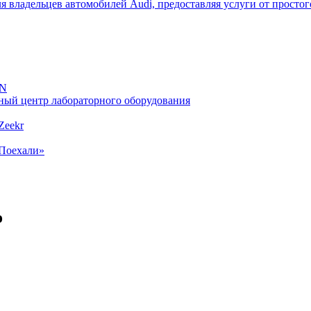
я владельцев автомобилей Audi, предоставляя услуги от просто
ON
ный центр лабораторного оборудования
Zeekr
«Поехали»
о