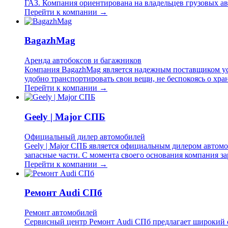
ГАЗ. Компания ориентирована на владельцев грузовых ав
Перейти к компании →
BagazhMag
Аренда автобоксов и багажников
Компания BagazhMag является надежным поставщиком усл
удобно транспортировать свои вещи, не беспокоясь о хр
Перейти к компании →
Geely | Major СПБ
Официальный дилер автомобилей
Geely | Major СПБ является официальным дилером автомо
запасные части. С момента своего основания компания з
Перейти к компании →
Ремонт Audi СПб
Ремонт автомобилей
Сервисный центр Ремонт Audi СПб предлагает широкий с