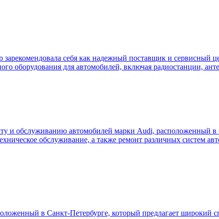
ор зарекомендовала себя как надежный поставщик и сервисный це
ного оборудования для автомобилей, включая радиостанции, ант
ту и обслуживанию автомобилей марки Audi, расположенный в 
 техническое обслуживание, а также ремонт различных систем а
оложенный в Санкт-Петербурге, который предлагает широкий с