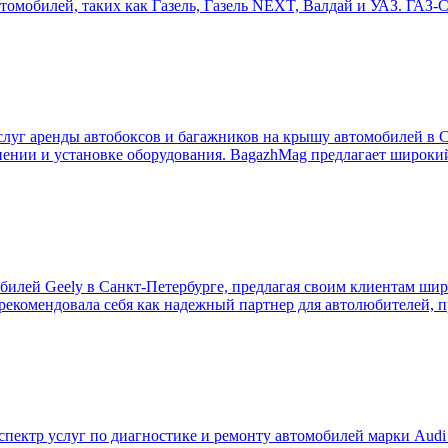
томобилей, таких как Газель, Газель NEXT, Валдай и УАЗ. ГАЗ-С
уг аренды автобоксов и багажников на крышу автомобилей в С
анении и установке оборудования. BagazhMag предлагает широки
билей Geely в Санкт-Петербурге, предлагая своим клиентам ши
арекомендовала себя как надежный партнер для автолюбителей, 
пектр услуг по диагностике и ремонту автомобилей марки Audi 