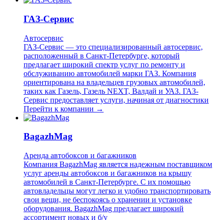
ГАЗ-Сервис
Автосервис
ГАЗ-Сервис — это специализированный автосервис,
расположенный в Санкт-Петербурге, который
предлагает широкий спектр услуг по ремонту и
обслуживанию автомобилей марки ГАЗ. Компания
ориентирована на владельцев грузовых автомобилей,
таких как Газель, Газель NEXT, Валдай и УАЗ. ГАЗ-
Сервис предоставляет услуги, начиная от диагностики
Перейти к компании →
BagazhMag
Аренда автобоксов и багажников
Компания BagazhMag является надежным поставщиком
услуг аренды автобоксов и багажников на крышу
автомобилей в Санкт-Петербурге. С их помощью
автовладельцы могут легко и удобно транспортировать
свои вещи, не беспокоясь о хранении и установке
оборудования. BagazhMag предлагает широкий
ассортимент новых и б/у