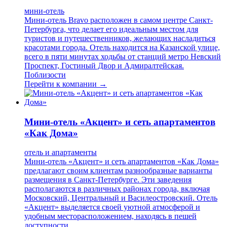
мини-отель
Мини-отель Bravo расположен в самом центре Санкт-
Петербурга, что делает его идеальным местом для
туристов и путешественников, желающих насладиться
красотами города. Отель находится на Казанской улице,
всего в пяти минутах ходьбы от станций метро Невский
Проспект, Гостиный Двор и Адмиралтейская.
Поблизости
Перейти к компании →
Мини-отель «Акцент» и сеть апартаментов
«Как Дома»
отель и апартаменты
Мини-отель «Акцент» и сеть апартаментов «Как Дома»
предлагают своим клиентам разнообразные варианты
размещения в Санкт-Петербурге. Эти заведения
располагаются в различных районах города, включая
Московский, Центральный и Василеостровский. Отель
«Акцент» выделяется своей уютной атмосферой и
удобным месторасположением, находясь в пешей
доступности