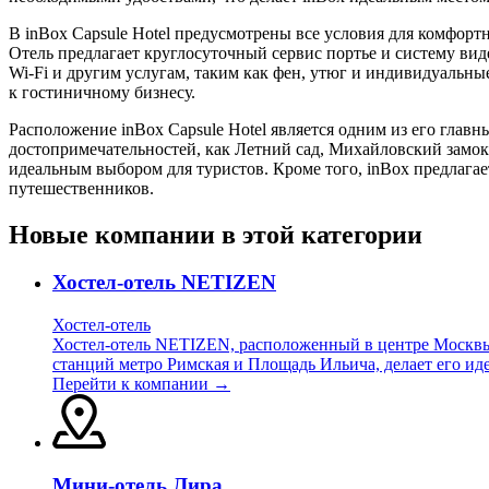
В inBox Capsule Hotel предусмотрены все условия для комфорт
Отель предлагает круглосуточный сервис портье и систему вид
Wi-Fi и другим услугам, таким как фен, утюг и индивидуальные
к гостиничному бизнесу.
Расположение inBox Capsule Hotel является одним из его главн
достопримечательностей, как Летний сад, Михайловский замок и
идеальным выбором для туристов. Кроме того, inBox предлагае
путешественников.
Новые компании в этой категории
Хостел-отель NETIZEN
Хостел-отель
Хостел-отель NETIZEN, расположенный в центре Москвы, 
станций метро Римская и Площадь Ильича, делает его ид
Перейти к компании →
Мини-отель Лира