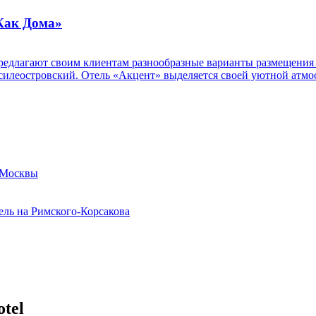
«Как Дома»
редлагают своим клиентам разнообразные варианты размещения 
силеостровский. Отель «Акцент» выделяется своей уютной атмо
 Москвы
ель на Римского-Корсакова
tel