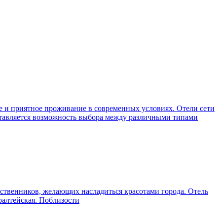
е и приятное проживание в современных условиях. Отели сети
ставляется возможность выбора между различными типами
ественников, желающих насладиться красотами города. Отель
ралтейская. Поблизости