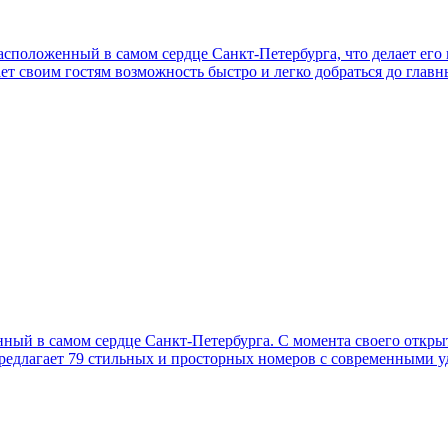
сположенный в самом сердце Санкт-Петербурга, что делает его 
ет своим гостям возможность быстро и легко добраться до глав
нный в самом сердце Санкт-Петербурга. С момента своего откры
предлагает 79 стильных и просторных номеров с современными у