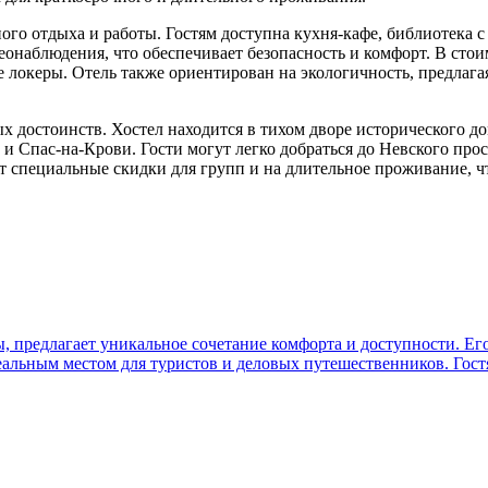
ного отдыха и работы. Гостям доступна кухня-кафе, библиотека 
еонаблюдения, что обеспечивает безопасность и комфорт. В стои
 локеры. Отель также ориентирован на экологичность, предлагая
ых достоинств. Хостел находится в тихом дворе исторического до
 Спас-на-Крови. Гости могут легко добраться до Невского просп
т специальные скидки для групп и на длительное проживание, ч
предлагает уникальное сочетание комфорта и доступности. Его 
еальным местом для туристов и деловых путешественников. Гос