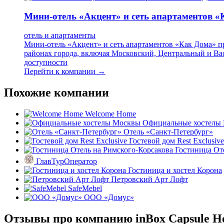
Мини-отель «Акцент» и сеть апартаментов 
отель и апартаменты
Мини-отель «Акцент» и сеть апартаментов «Как Дома» п
районах города, включая Московский, Центральный и Ва
доступности
Перейти к компании →
Похожие компании
Welcome Home
Официальные хостелы
Отель «Санкт-Петербург»
Гостевой дом Rest Exclusive
Гостиница От
ГлавТурОператор
Гостиница и хостел Корона
Петровский Арт Лофт
SafeMebel
ООО «Домус»
Отзывы про компанию inBox Capsule Ho