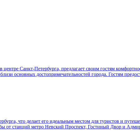
 центре Санкт-Петербурга, предлагает своим гостям комфортно
близи основных достопримечательностей города. Гостям предо
рбурга, что делает его идеальным местом для туристов и путеш
дьбы от станций метро Невский Проспект, Гостиный Двор и Адми