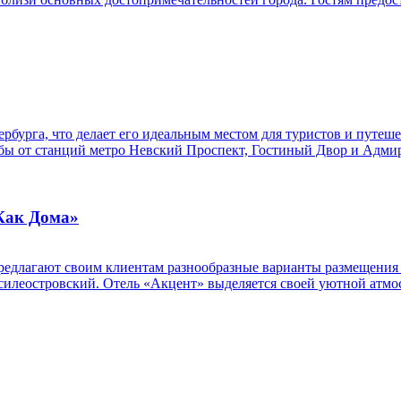
рбурга, что делает его идеальным местом для туристов и путеш
дьбы от станций метро Невский Проспект, Гостиный Двор и Адми
«Как Дома»
редлагают своим клиентам разнообразные варианты размещения 
силеостровский. Отель «Акцент» выделяется своей уютной атмо