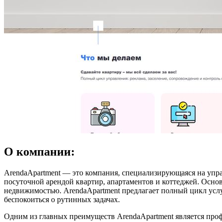
О компании:
ArendaApartment — это компания, специализирующаяся на упра
посуточной арендой квартир, апартаментов и коттеджей. Основ
недвижимостью. ArendaApartment предлагает полный цикл услуг
беспокоиться о рутинных задачах.
Одним из главных преимуществ ArendaApartment является про