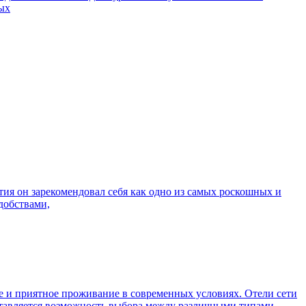
ных
тия он зарекомендовал себя как одно из самых роскошных и
добствами,
е и приятное проживание в современных условиях. Отели сети
ставляется возможность выбора между различными типами