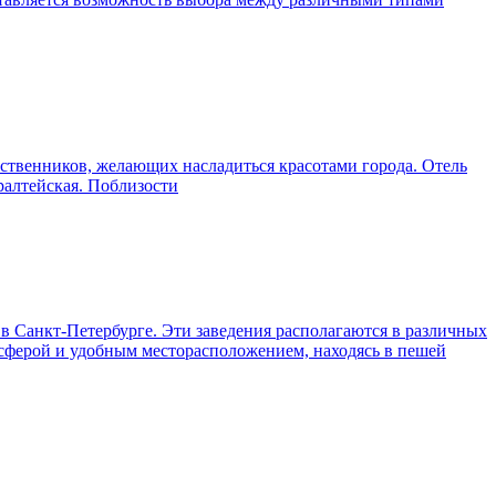
ественников, желающих насладиться красотами города. Отель
ралтейская. Поблизости
в Санкт-Петербурге. Эти заведения располагаются в различных
сферой и удобным месторасположением, находясь в пешей