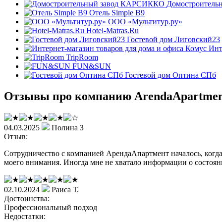
Домостроител
Отель Simple B9
ООО «Мультитур.ру»
Hotel-Matras.Ru
Гостевой дом Лиговский23
Инт
TripRoom
FUN&SUN
Гостевой дом Оптина СПб
Отзывы про компанию ArendaApartme
04.03.2025
Полина З
Отзыв:
Сотрудничество с компанией АрендаАпартмент началось, когда 
моего внимания. Иногда мне не хватало информации о состояни
02.10.2024
Раиса Т.
Достоинства:
Профессиональный подход
Недостатки: