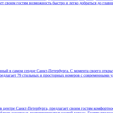
ет своим гостям возможность быстро и легко добраться до глав
нный в самом сердце Санкт-Петербурга. С момента своего откры
предлагает 79 стильных и просторных номеров с современными у
 центре Санкт-Петербурга, предлагает своим гостям комфортно
близи основных достопримечательностей города. Гостям предо