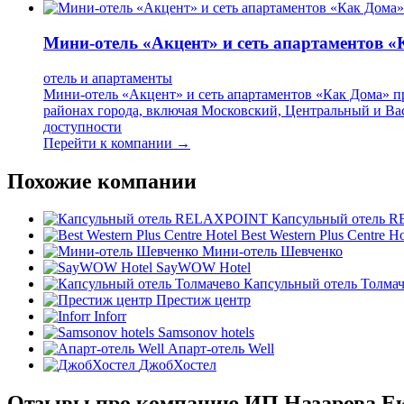
Мини-отель «Акцент» и сеть апартаментов 
отель и апартаменты
Мини-отель «Акцент» и сеть апартаментов «Как Дома» п
районах города, включая Московский, Центральный и Ва
доступности
Перейти к компании →
Похожие компании
Капсульный отель 
Best Western Plus Centre Ho
Мини-отель Шевченко
SayWOW Hotel
Капсульный отель Толма
Престиж центр
Inforr
Samsonov hotels
Апарт-отель Well
ДжобХостел
Отзывы про компанию ИП Назарова Ек