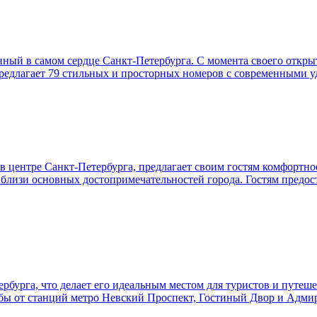
нный в самом сердце Санкт-Петербурга. С момента своего откры
предлагает 79 стильных и просторных номеров с современными у
 центре Санкт-Петербурга, предлагает своим гостям комфортно
близи основных достопримечательностей города. Гостям предо
рбурга, что делает его идеальным местом для туристов и путеш
дьбы от станций метро Невский Проспект, Гостиный Двор и Адми