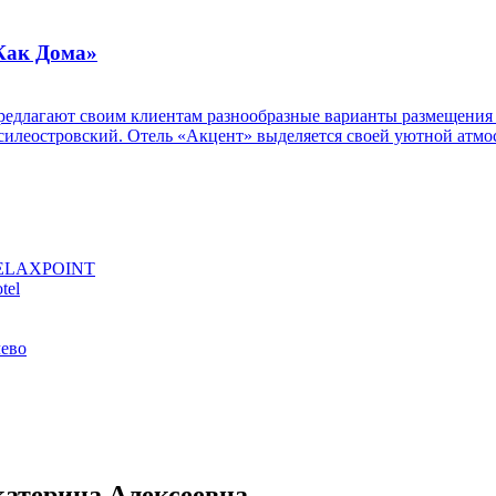
«Как Дома»
редлагают своим клиентам разнообразные варианты размещения 
силеостровский. Отель «Акцент» выделяется своей уютной атмо
RELAXPOINT
tel
чево
атерина Алексеевна