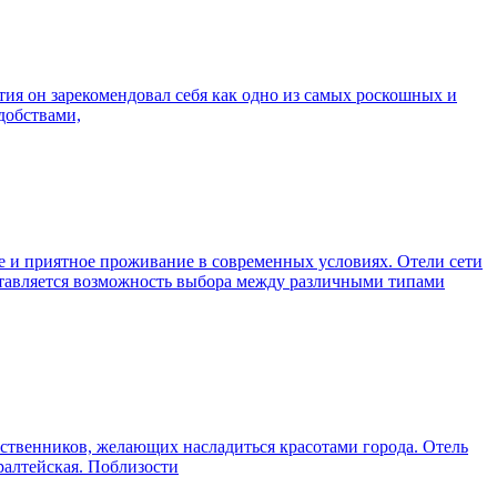
тия он зарекомендовал себя как одно из самых роскошных и
добствами,
е и приятное проживание в современных условиях. Отели сети
ставляется возможность выбора между различными типами
ественников, желающих насладиться красотами города. Отель
ралтейская. Поблизости