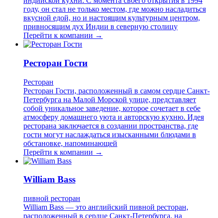
индийской кухни. С момента своего открытия в 1994
году, он стал не только местом, где можно насладиться
вкусной едой, но и настоящим культурным центром,
привносящим дух Индии в северную столицу
Перейти к компании →
Ресторан Гости
Ресторан
Ресторан Гости, расположенный в самом сердце Санкт-
Петербурга на Малой Морской улице, представляет
собой уникальное заведение, которое сочетает в себе
атмосферу домашнего уюта и авторскую кухню. Идея
ресторана заключается в создании пространства, где
гости могут наслаждаться изысканными блюдами в
обстановке, напоминающей
Перейти к компании →
William Bass
пивной ресторан
William Bass — это английский пивной ресторан,
расположенный в сердце Санкт-Петербурга, на