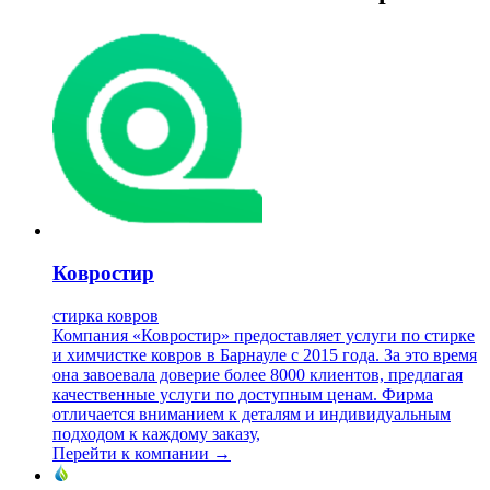
Ковростир
стирка ковров
Компания «Ковростир» предоставляет услуги по стирке
и химчистке ковров в Барнауле с 2015 года. За это время
она завоевала доверие более 8000 клиентов, предлагая
качественные услуги по доступным ценам. Фирма
отличается вниманием к деталям и индивидуальным
подходом к каждому заказу,
Перейти к компании →