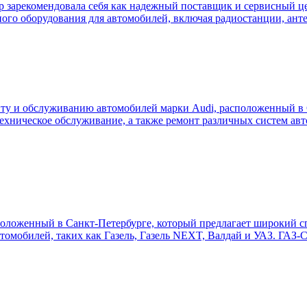
ор зарекомендовала себя как надежный поставщик и сервисный це
ного оборудования для автомобилей, включая радиостанции, ант
ту и обслуживанию автомобилей марки Audi, расположенный в 
 техническое обслуживание, а также ремонт различных систем а
оложенный в Санкт-Петербурге, который предлагает широкий с
томобилей, таких как Газель, Газель NEXT, Валдай и УАЗ. ГАЗ-С