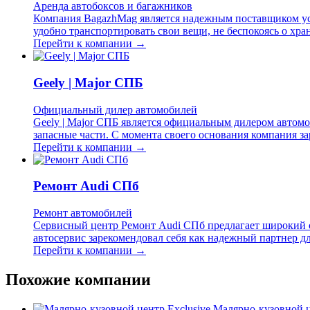
Аренда автобоксов и багажников
Компания BagazhMag является надежным поставщиком усл
удобно транспортировать свои вещи, не беспокоясь о хр
Перейти к компании →
Geely | Major СПБ
Официальный дилер автомобилей
Geely | Major СПБ является официальным дилером автомо
запасные части. С момента своего основания компания з
Перейти к компании →
Ремонт Audi СПб
Ремонт автомобилей
Сервисный центр Ремонт Audi СПб предлагает широкий с
автосервис зарекомендовал себя как надежный партнер дл
Перейти к компании →
Похожие компании
Малярно-кузовной ц