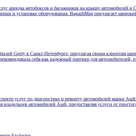
уг аренды автобоксов и багажников на крышу автомобилей в С
анении и установке оборудования. BagazhMag предлагает широки
билей Geely в Санкт-Петербурге, предлагая своим клиентам ши
арекомендовала себя как надежный партнер для автолюбителей, 
пектр услуг по диагностике и ремонту автомобилей марки Audi 
я владельцев автомобилей Audi, предоставляя услуги от просто
ентр Exclusive