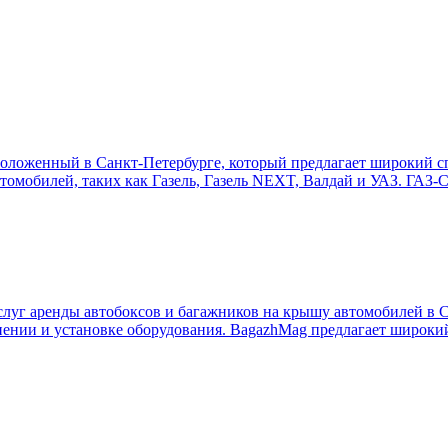
оложенный в Санкт-Петербурге, который предлагает широкий с
томобилей, таких как Газель, Газель NEXT, Валдай и УАЗ. ГАЗ-С
уг аренды автобоксов и багажников на крышу автомобилей в С
анении и установке оборудования. BagazhMag предлагает широки