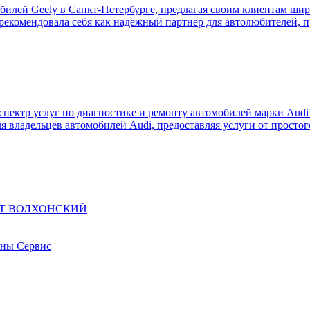
билей Geely в Санкт-Петербурге, предлагая своим клиентам ши
арекомендовала себя как надежный партнер для автолюбителей, 
пектр услуг по диагностике и ремонту автомобилей марки Audi 
я владельцев автомобилей Audi, предоставляя услуги от просто
АТ ВОЛХОНСКИЙ
ины Сервис