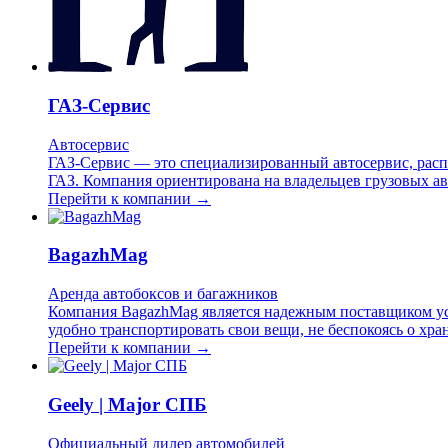
ГАЗ-Сервис
Автосервис
ГАЗ-Сервис — это специализированный автосервис, расп
ГАЗ. Компания ориентирована на владельцев грузовых ав
Перейти к компании →
BagazhMag
Аренда автобоксов и багажников
Компания BagazhMag является надежным поставщиком усл
удобно транспортировать свои вещи, не беспокоясь о хр
Перейти к компании →
Geely | Major СПБ
Официальный дилер автомобилей