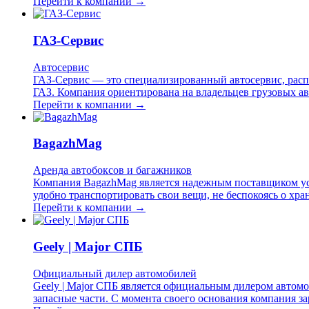
Перейти к компании →
ГАЗ-Сервис
Автосервис
ГАЗ-Сервис — это специализированный автосервис, расп
ГАЗ. Компания ориентирована на владельцев грузовых ав
Перейти к компании →
BagazhMag
Аренда автобоксов и багажников
Компания BagazhMag является надежным поставщиком усл
удобно транспортировать свои вещи, не беспокоясь о хр
Перейти к компании →
Geely | Major СПБ
Официальный дилер автомобилей
Geely | Major СПБ является официальным дилером автомо
запасные части. С момента своего основания компания з