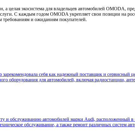
лая экосистема для владельцев автомобилей OMODA, предлаг
услуги. С каждым годом OMODA укрепляет свои позиции на рос
м требованиям и ожиданиям покупателей.
ор зарекомендовала себя как надежный поставщик и сервисный це
ного оборудования для автомобилей, включая радиостанции, ант
ту и обслуживанию автомобилей марки Audi, расположенный в 
 техническое обслуживание, а также ремонт различных систем а