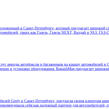
оложенный в Санкт-Петербурге, который предлагает широкий с
томобилей, таких как Газель, Газель NEXT, Валдай и УАЗ. ГАЗ-С
уг аренды автобоксов и багажников на крышу автомобилей в С
анении и установке оборудования. BagazhMag предлагает широки
билей Geely в Санкт-Петербурге, предлагая своим клиентам ши
арекомендовала себя как надежный партнер для автолюбителей, 