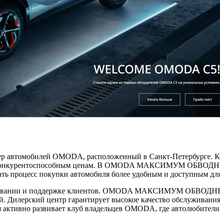
мобилей OMODA, расположенный в Санкт-Петербурге. Компа
о конкурентоспособным ценам. В OMODA МАКСИМУМ ОБВОДНЫЙ
лать процесс покупки автомобиля более удобным и доступным дл
живании и поддержке клиентов. OMODA МАКСИМУМ ОБВОДНЫЙ пр
. Дилерский центр гарантирует высокое качество обслуживания
я активно развивает клуб владельцев OMODA, где автолюбители