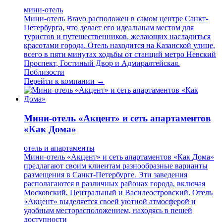
мини-отель
Мини-отель Bravo расположен в самом центре Санкт-
Петербурга, что делает его идеальным местом для
туристов и путешественников, желающих насладиться
красотами города. Отель находится на Казанской улице,
всего в пяти минутах ходьбы от станций метро Невский
Проспект, Гостиный Двор и Адмиралтейская.
Поблизости
Перейти к компании →
Мини-отель «Акцент» и сеть апартаментов
«Как Дома»
отель и апартаменты
Мини-отель «Акцент» и сеть апартаментов «Как Дома»
предлагают своим клиентам разнообразные варианты
размещения в Санкт-Петербурге. Эти заведения
располагаются в различных районах города, включая
Московский, Центральный и Василеостровский. Отель
«Акцент» выделяется своей уютной атмосферой и
удобным месторасположением, находясь в пешей
доступности