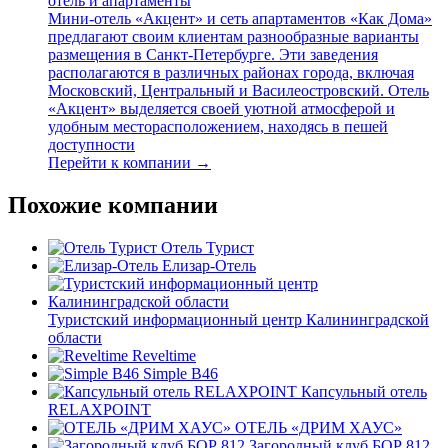
отель и апартаменты
Мини-отель «Акцент» и сеть апартаментов «Как Дома»
предлагают своим клиентам разнообразные варианты
размещения в Санкт-Петербурге. Эти заведения
располагаются в различных районах города, включая
Московский, Центральный и Василеостровский. Отель
«Акцент» выделяется своей уютной атмосферой и
удобным месторасположением, находясь в пешей
доступности
Перейти к компании →
Похожие компании
Отель Турист
Елизар-Отель
Туристский информационный центр Калининградской
области
Reveltime
Simple B46
Капсульный отель
RELAXPOINT
ОТЕЛЬ «ДРИМ ХАУС»
Загородный клуб БОР 812