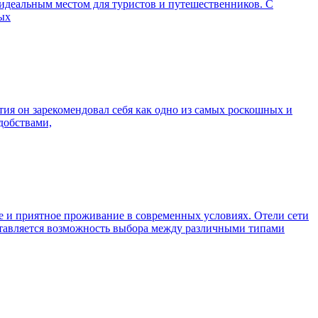
идеальным местом для туристов и путешественников. С
ных
тия он зарекомендовал себя как одно из самых роскошных и
добствами,
е и приятное проживание в современных условиях. Отели сети
ставляется возможность выбора между различными типами