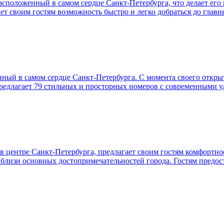
сположенный в самом сердце Санкт-Петербурга, что делает его 
ет своим гостям возможность быстро и легко добраться до глав
нный в самом сердце Санкт-Петербурга. С момента своего откры
предлагает 79 стильных и просторных номеров с современными у
 центре Санкт-Петербурга, предлагает своим гостям комфортно
близи основных достопримечательностей города. Гостям предо