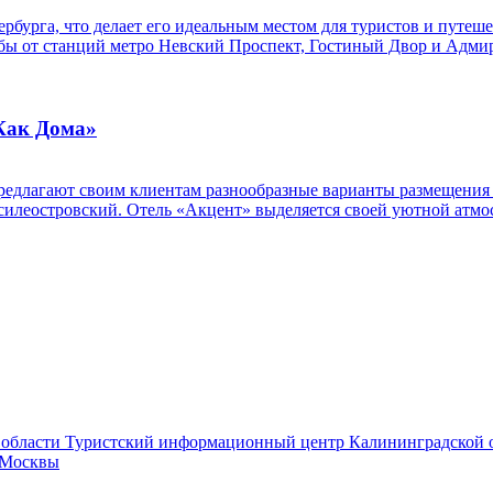
рбурга, что делает его идеальным местом для туристов и путеш
дьбы от станций метро Невский Проспект, Гостиный Двор и Адми
«Как Дома»
редлагают своим клиентам разнообразные варианты размещения 
силеостровский. Отель «Акцент» выделяется своей уютной атмо
Туристский информационный центр Калининградской 
 Москвы