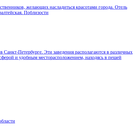
ественников, желающих насладиться красотами города. Отель
ралтейская. Поблизости
в Санкт-Петербурге. Эти заведения располагаются в различных
сферой и удобным месторасположением, находясь в пешей
области