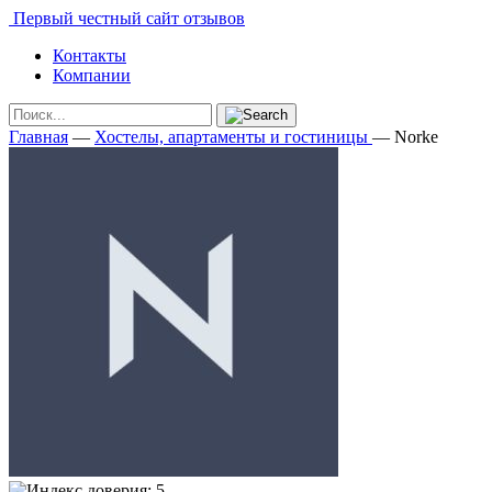
Первый честный сайт отзывов
Контакты
Компании
Главная
—
Хостелы, апартаменты и гостиницы
—
Norke